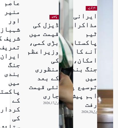
عاصم
اہم خبریں
منیر
ایرانی
پاکستان
اور
مذاکراتی
ڈیزل کی
شہباز
ٹیم
قیمت میں
شریف ک
پاکستان
بڑی کمی،
تعریف،
آنے کا
وزیراعظم
ایران
امکان،
کی
جنگ
جنگ بندی
منظوری
بندی
میں
کے بعد
میں
توسیع پر
نئی قیمت
پاکستا
اہم پیش
جاری
کے
رفت
اپریل 17, 2026
کردار
اپریل 20, 2026
کی
ستائش