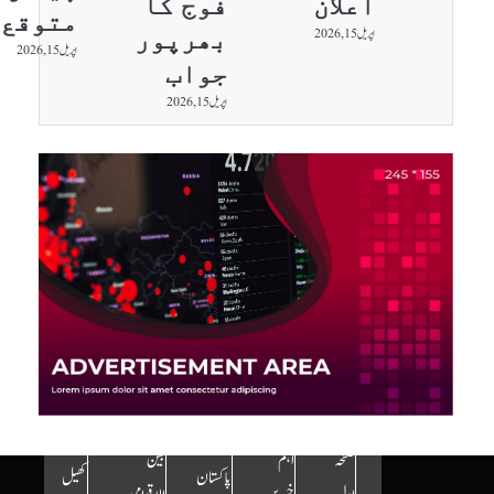
اعلان
فوج کا
متوقع
بھرپور
اپریل 15, 2026
اپریل 15, 2026
جواب
اپریل 15, 2026
صفحہ
اہم
بین
پاکستان
کھیل