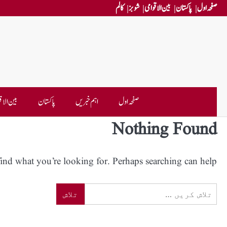
Ski
صفحہ اول
پاکستان
بین الاقوامی
شوبز
کالم
t
conten
صفحہ اول
اہم خبریں
پاکستان
بین الاق
Nothing Found
find what you’re looking for. Perhaps searching can help.
تلاش
کریں
برائے: