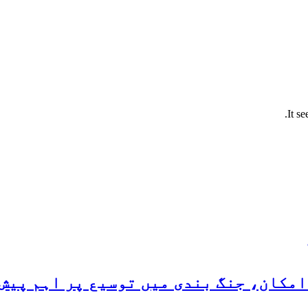
It s
مکان، جنگ بندی میں توسیع پر اہم پیش 