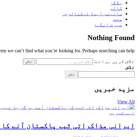
بلاگز
کالم
سائینس اینڈ ٹیکنالوجی
صحت
حیرت انگیز
Nothing Found
eems we can’t find what you’re looking for. Perhaps searching can help.
تلاش کریں برائے:
تلاش
تلاش
مزید خبریں
View All
اہم خبریں
ایرانی مذاکراتی ٹیم پاکستان آنے کا ا