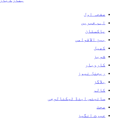
صفحہ اول
اہم خبریں
پاکستان
بین الاقوامی
کھیل
شوبز
کاروبار
ریجنل نیوز
بلاگز
کالم
سائینس اینڈ ٹیکنالوجی
صحت
حیرت انگیز