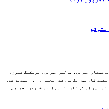
 متوقع
 پاکستان خبریں، عالمی خبریں، بریکنگ نیوز،
مقصد قارئین تک بروقت، معیاری اور تصدیق شدہ
ائمز پر آپ کو تازہ ترین اردو خبریں، خصوصی
انِ لاتعلقی