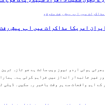
ایران امریکا مذاکرات میں اہم پیش رفت
بھرتی ہوئی اردو نیوز ویب سائٹ ہے جو تازہ ترین
ر غیر جانبدار انداز میں فراہم کرتی ہے۔ ہمارا 
کے اہم واقعات سے ہر وقت باخبر رہ سکیں۔ ڈیلی ٹ
ے
ہم سے رابطہ
پرائیویسی پالیسی
شرائط و ضوابط
اعل