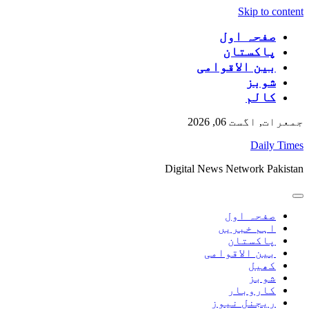
Skip to content
صفحہ اول
پاکستان
بین الاقوامی
شوبز
کالم
جمعرات, اگست 06, 2026
Daily Times
Digital News Network Pakistan
صفحہ اول
اہم خبریں
پاکستان
بین الاقوامی
کھیل
شوبز
کاروبار
ریجنل نیوز