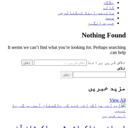
بلاگز
کالم
سائینس اینڈ ٹیکنالوجی
صحت
حیرت انگیز
Nothing Found
It seems we can’t find what you’re looking for. Perhaps searching
can help.
تلاش کریں برائے:
تلاش
تلاش
مزید خبریں
View All
اہم خبریں
ایرانی مذاکراتی ٹیم پاکستان آنے