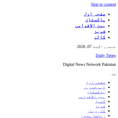
Skip to content
صفحہ اول
پاکستان
بین الاقوامی
شوبز
کالم
جمعہ, اگست 07, 2026
Daily Times
Digital News Network Pakistan
صفحہ اول
اہم خبریں
پاکستان
بین الاقوامی
کھیل
شوبز
کاروبار
ریجنل نیوز