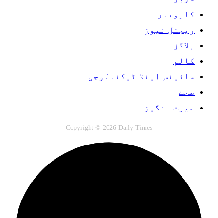
کاروبار
ریجنل نیوز
بلاگز
کالم
سائینس اینڈ ٹیکنالوجی
صحت
حیرت انگیز