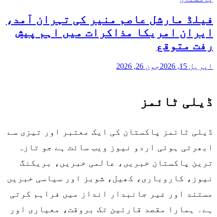
فیلڈ مارشل عاصم منیر کی تہران آمد،
ایران امریکا مذاکرات میں اہم پیش
رفت متوقع
اپریل 15, 2026
جون 26, 2026
ڈیلی ٹائمز
ڈیلی ٹائمز پاکستان کی ایک معتبر اور تیزی سے
ابھرتی ہوئی اردو نیوز ویب سائٹ ہے جو تازہ
ترین پاکستان خبریں، عالمی خبریں، بریکنگ
نیوز، کاروباری، کھیل، شوبز اور سیاسی خبریں
مستند اور غیر جانبدار انداز میں فراہم کرتی
ہے۔ ہمارا مقصد قارئین تک بروقت، معیاری اور