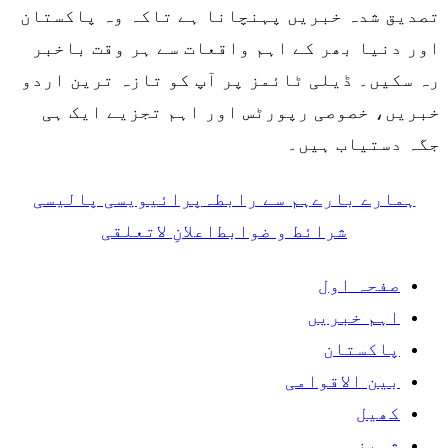
تصدیق شدہ خبریں پہنچانا ہے تاکہ وہ پاکستان
اور دنیا بھر کے اہم واقعات سے ہر وقت باخبر
رہ سکیں۔ ڈیلی ٹائمز پر آپ کو تازہ ترین اردو
خبریں، خصوصی رپورٹس اور اہم تجزیے ایک ہی
جگہ دستیاب ہیں۔
ہمارے بارے
ہم سے رابطہ
پرائیویسی پالیسی
شرائط و ضوابط
اعلانِ لاتعلقی
صفحہ اول
اہم خبریں
پاکستان
بین الاقوامی
کھیل
شوبز