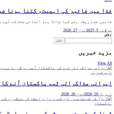
غذا میں فائبر کی اہمیت، کتنا ہونا ضر
فائبر جسے ریشہ بھی کہا جاتا ہے، انسانی صحت کے لیے ب
جولائی 5, 2025
جون 27, 2026
تلاش
تلاش
مزید خبریں
View All
اہم خبریں
ایرانی مذاکراتی ٹیم پاکستان آنے کا ا
اپریل 20, 2026
جون 26, 2026
پاکستان
ڈیزل کی قیمت میں بڑی کمی، وزیراعظم ک