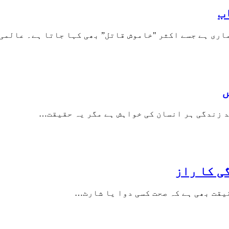
ب
اری ہے جسے اکثر "خاموش قاتل” بھی کہا جاتا ہے۔ عالم
ں
د زندگی ہر انسان کی خواہش ہے مگر یہ حقیقت…
ی کا راز
یقت بھی ہے کہ صحت کسی دوا یا شارٹ…