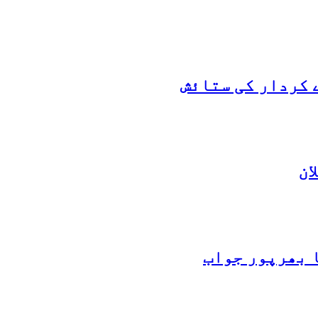
 کردار کی ستائش
ان