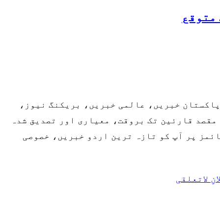
 متوقع
 پاکستان خبریں، عالمی خبریں، بریکنگ نیوز،
مقصد قارئین تک بروقت، معیاری اور تصدیق شدہ
ائمز پر آپ کو تازہ ترین اردو خبریں، خصوصی
انِ لاتعلقی