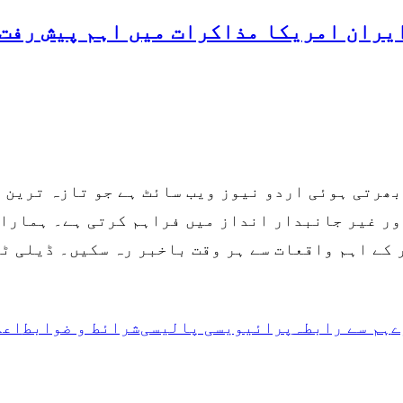
ایران امریکا مذاکرات میں اہم پیش رفت
بھرتی ہوئی اردو نیوز ویب سائٹ ہے جو تازہ ترین
ر غیر جانبدار انداز میں فراہم کرتی ہے۔ ہمارا 
کے اہم واقعات سے ہر وقت باخبر رہ سکیں۔ ڈیلی ٹ
ے
ہم سے رابطہ
پرائیویسی پالیسی
شرائط و ضوابط
اعل