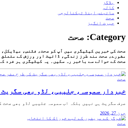
بلاگز
کالم
سائینس اینڈ ٹیکنالوجی
صحت
حیرت انگیز
Category:
صحت
صحت کی خبریں کیٹیگری میں آپ کو صحت، فٹنس، میڈیکل، ب
مشورے، صحت مند طرز زندگی، ڈائیٹ اور ورزش کے متعلق م
صحت کے حوالے سے باخبر رہ سکیں۔ یہ کیٹیگری ہر فرد کے
صحت
خبردار سموسہ، جلیبی، لڈو بھی سگریٹ‌ 
صرف سگریٹ ہی نہیں بلکہ اب سموسہ جلیبی لڈو بھی صحت ک
جون 27, 2026
صحت