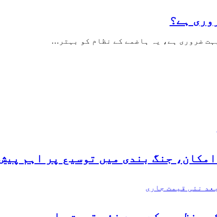
وری ہے؟
ہت ضروری ہے، یہ ہاضمے کے نظام کو بہتر…
مکان، جنگ بندی میں توسیع پر اہم پیش 
ی منظوری کے بعد نئی قیمت جاری