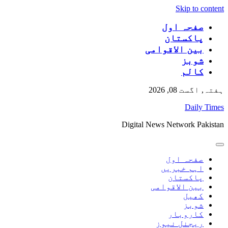
Skip to content
صفحہ اول
پاکستان
بین الاقوامی
شوبز
کالم
ہفتہ, اگست 08, 2026
Daily Times
Digital News Network Pakistan
صفحہ اول
اہم خبریں
پاکستان
بین الاقوامی
کھیل
شوبز
کاروبار
ریجنل نیوز