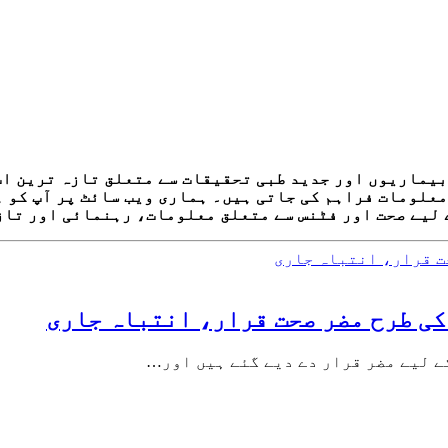
یماریوں اور جدید طبی تحقیقات سے متعلق تازہ ترین اپ 
علومات فراہم کی جاتی ہیں۔ ہماری ویب سائٹ پر آپ کو ہ
 لیے صحت اور فٹنس سے متعلق معلومات، رہنمائی اور تاز
کی طرح مضر صحت قرار، انتباہ جاری
ے لیے مضر قرار دے دیے گئے ہیں اور…