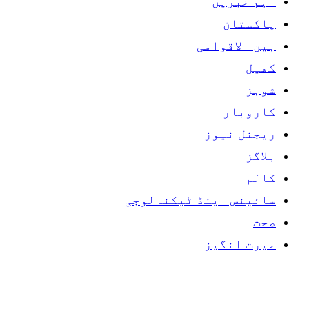
اہم خبریں
پاکستان
بین الاقوامی
کھیل
شوبز
کاروبار
ریجنل نیوز
بلاگز
کالم
سائینس اینڈ ٹیکنالوجی
صحت
حیرت انگیز