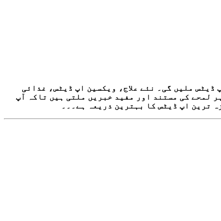
ڈیٹس ملیں گی۔ نئے علاج، ویکسین اپ ڈیٹس، غذائی
ر لمحے کی مستند اور مفید خبریں ملتی ہیں تاکہ آپ
ہ ترین اپ ڈیٹس کا بہترین ذریعہ ہے۔۔۔