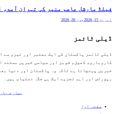
فیلڈ مارشل عاصم منیر کی تہران آمد، 
اپریل 15, 2026
جون 26, 2026
ڈیلی ٹائمز
ڈیلی ٹائمز پاکستان کی ایک معتبر اور تیزی سے ا
کاروباری، کھیل، شوبز اور سیاسی خبریں مستند او
خبریں پہنچانا ہے تاکہ وہ پاکستان اور دنیا بھر 
رپورٹس اور اہم تجزیے ایک ہی جگہ دستیاب ہیں۔
ہمارے بار
صفحہ اول