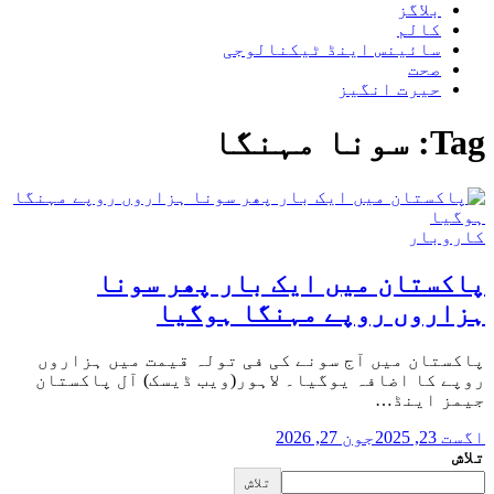
بلاگز
کالم
سائینس اینڈ ٹیکنالوجی
صحت
حیرت انگیز
Tag:
سونا مہنگا
کاروبار
پاکستان میں ایک بار پھر سونا
ہزاروں روپے مہنگا ہوگیا
پاکستان میں آج سونے کی فی تولہ قیمت میں ہزاروں
روپے کا اضافہ یوگیا۔ لاہور(ویب ڈیسک) آل پاکستان
جیمز اینڈ…
اگست 23, 2025
جون 27, 2026
تلاش
تلاش