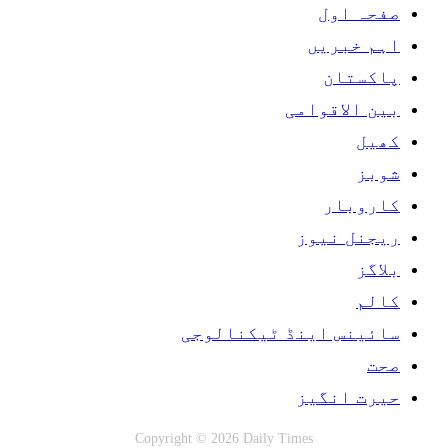
صفحہ اول
اہم خبریں
پاکستان
بین الاقوامی
کھیل
شوبز
کاروبار
ریجنل نیوز
بلاگز
کالم
سائینس اینڈ ٹیکنالوجی
صحت
حیرت انگیز