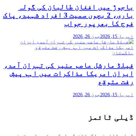
باجوڑ میں افغان طالبان کی گولہ
باری، 2 بچوں سمیت 3 افراد شہید، پاک
فوج کا بھرپور جواب
اپریل 15, 2026
جون 26, 2026
پاکستان
فیلڈ مارشل عاصم منیر کی تہران آمد،
ایران امریکا مذاکرات میں اہم پیش
رفت متوقع
اپریل 15, 2026
جون 26, 2026
ڈیلی ٹائمز