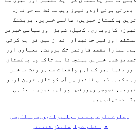
ڈیلی ٹائمز پاکستان کی ایک معتبر اور تیزی سے
ابھرتی ہوئی اردو نیوز ویب سائٹ ہے جو تازہ
ترین پاکستان خبریں، عالمی خبریں، بریکنگ
نیوز، کاروباری، کھیل، شوبز اور سیاسی خبریں
مستند اور غیر جانبدار انداز میں فراہم کرتی
ہے۔ ہمارا مقصد قارئین تک بروقت، معیاری اور
تصدیق شدہ خبریں پہنچانا ہے تاکہ وہ پاکستان
اور دنیا بھر کے اہم واقعات سے ہر وقت باخبر
رہ سکیں۔ ڈیلی ٹائمز پر آپ کو تازہ ترین اردو
خبریں، خصوصی رپورٹس اور اہم تجزیے ایک ہی
جگہ دستیاب ہیں۔
ہمارے بارے
ہم سے رابطہ
پرائیویسی پالیسی
شرائط و ضوابط
اعلانِ لاتعلقی