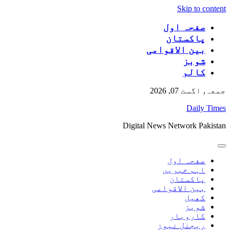
Skip to content
صفحہ اول
پاکستان
بین الاقوامی
شوبز
کالم
جمعہ, اگست 07, 2026
Daily Times
Digital News Network Pakistan
صفحہ اول
اہم خبریں
پاکستان
بین الاقوامی
کھیل
شوبز
کاروبار
ریجنل نیوز