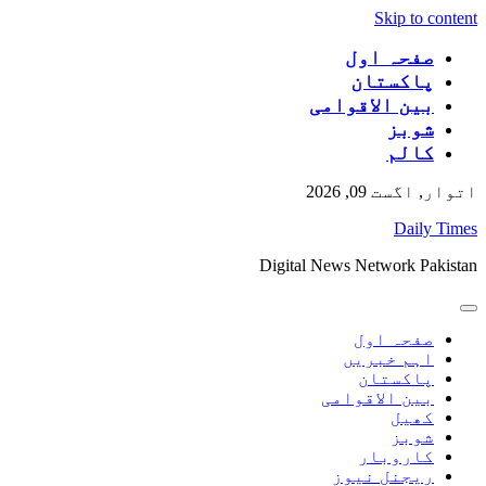
Skip to content
صفحہ اول
پاکستان
بین الاقوامی
شوبز
کالم
اتوار, اگست 09, 2026
Daily Times
Digital News Network Pakistan
صفحہ اول
اہم خبریں
پاکستان
بین الاقوامی
کھیل
شوبز
کاروبار
ریجنل نیوز