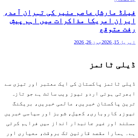
فیلڈ مارشل عاصم منیر کی تہران آمد،
ایران امریکا مذاکرات میں اہم پیش
رفت متوقع
اپریل 15, 2026
جون 26, 2026
ڈیلی ٹائمز
ڈیلی ٹائمز پاکستان کی ایک معتبر اور تیزی سے
ابھرتی ہوئی اردو نیوز ویب سائٹ ہے جو تازہ
ترین پاکستان خبریں، عالمی خبریں، بریکنگ
نیوز، کاروباری، کھیل، شوبز اور سیاسی خبریں
مستند اور غیر جانبدار انداز میں فراہم کرتی
ہے۔ ہمارا مقصد قارئین تک بروقت، معیاری اور