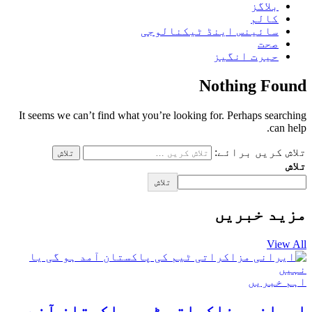
بلاگز
کالم
سائینس اینڈ ٹیکنالوجی
صحت
حیرت انگیز
Nothing Found
It seems we can’t find what you’re looking for. Perhaps searching
can help.
تلاش کریں برائے:
تلاش
تلاش
مزید خبریں
View All
اہم خبریں
ایرانی مذاکراتی ٹیم پاکستان آنے