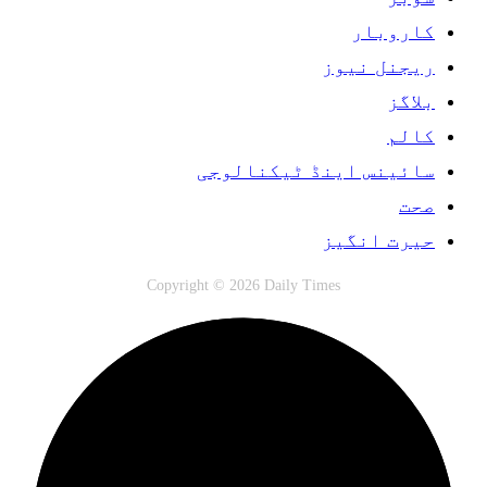
کاروبار
ریجنل نیوز
بلاگز
کالم
سائینس اینڈ ٹیکنالوجی
صحت
حیرت انگیز