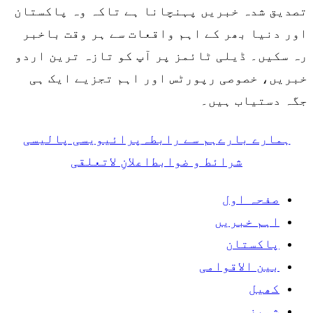
تصدیق شدہ خبریں پہنچانا ہے تاکہ وہ پاکستان
اور دنیا بھر کے اہم واقعات سے ہر وقت باخبر
رہ سکیں۔ ڈیلی ٹائمز پر آپ کو تازہ ترین اردو
خبریں، خصوصی رپورٹس اور اہم تجزیے ایک ہی
جگہ دستیاب ہیں۔
ہمارے بارے
ہم سے رابطہ
پرائیویسی پالیسی
شرائط و ضوابط
اعلانِ لاتعلقی
صفحہ اول
اہم خبریں
پاکستان
بین الاقوامی
کھیل
شوبز