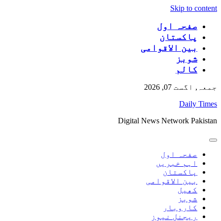
Skip to content
صفحہ اول
پاکستان
بین الاقوامی
شوبز
کالم
جمعہ, اگست 07, 2026
Daily Times
Digital News Network Pakistan
صفحہ اول
اہم خبریں
پاکستان
بین الاقوامی
کھیل
شوبز
کاروبار
ریجنل نیوز