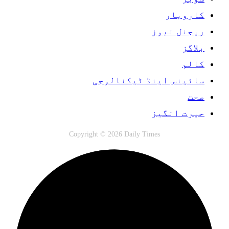
کاروبار
ریجنل نیوز
بلاگز
کالم
سائینس اینڈ ٹیکنالوجی
صحت
حیرت انگیز