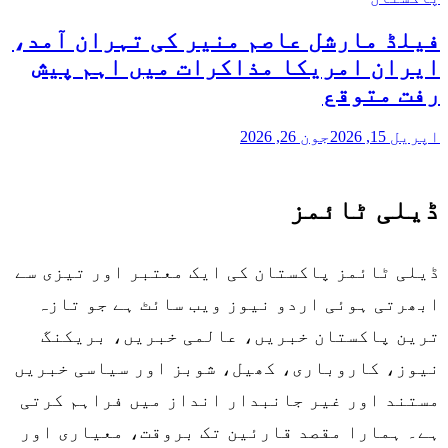
فیلڈ مارشل عاصم منیر کی تہران آمد،
ایران امریکا مذاکرات میں اہم پیش
رفت متوقع
اپریل 15, 2026
جون 26, 2026
ڈیلی ٹائمز
ڈیلی ٹائمز پاکستان کی ایک معتبر اور تیزی سے
ابھرتی ہوئی اردو نیوز ویب سائٹ ہے جو تازہ
ترین پاکستان خبریں، عالمی خبریں، بریکنگ
نیوز، کاروباری، کھیل، شوبز اور سیاسی خبریں
مستند اور غیر جانبدار انداز میں فراہم کرتی
ہے۔ ہمارا مقصد قارئین تک بروقت، معیاری اور