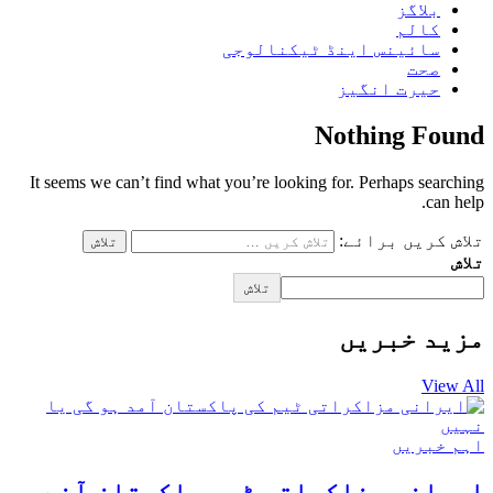
بلاگز
کالم
سائینس اینڈ ٹیکنالوجی
صحت
حیرت انگیز
Nothing Found
It seems we can’t find what you’re looking for. Perhaps searching
can help.
تلاش کریں برائے:
تلاش
تلاش
مزید خبریں
View All
اہم خبریں
ایرانی مذاکراتی ٹیم پاکستان آنے