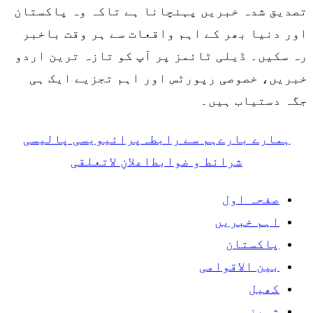
تصدیق شدہ خبریں پہنچانا ہے تاکہ وہ پاکستان
اور دنیا بھر کے اہم واقعات سے ہر وقت باخبر
رہ سکیں۔ ڈیلی ٹائمز پر آپ کو تازہ ترین اردو
خبریں، خصوصی رپورٹس اور اہم تجزیے ایک ہی
جگہ دستیاب ہیں۔
ہمارے بارے
ہم سے رابطہ
پرائیویسی پالیسی
شرائط و ضوابط
اعلانِ لاتعلقی
صفحہ اول
اہم خبریں
پاکستان
بین الاقوامی
کھیل
شوبز