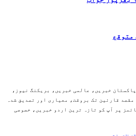
 متوقع
 پاکستان خبریں، عالمی خبریں، بریکنگ نیوز،
مقصد قارئین تک بروقت، معیاری اور تصدیق شدہ
ائمز پر آپ کو تازہ ترین اردو خبریں، خصوصی
انِ لاتعلقی