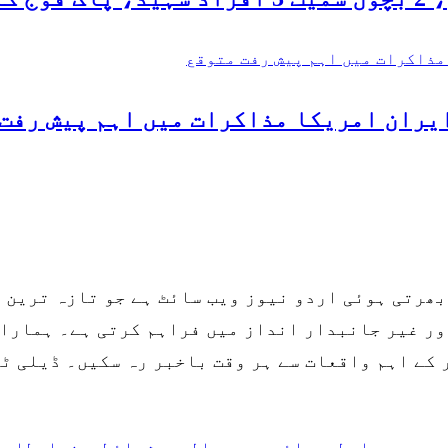
ایران امریکا مذاکرات میں اہم پیش رفت
بھرتی ہوئی اردو نیوز ویب سائٹ ہے جو تازہ ترین
ر غیر جانبدار انداز میں فراہم کرتی ہے۔ ہمارا 
کے اہم واقعات سے ہر وقت باخبر رہ سکیں۔ ڈیلی ٹ
ے
ہم سے رابطہ
پرائیویسی پالیسی
شرائط و ضوابط
اعل