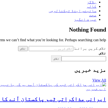
بلاگز
کالم
سائینس اینڈ ٹیکنالوجی
صحت
حیرت انگیز
Nothing Found
eems we can’t find what you’re looking for. Perhaps searching can help.
تلاش کریں برائے:
تلاش
تلاش
مزید خبریں
View All
اہم خبریں
ایرانی مذاکراتی ٹیم پاکستان آنے کا ا