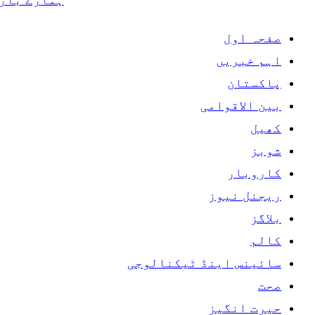
صفحہ اول
اہم خبریں
پاکستان
بین الاقوامی
کھیل
شوبز
کاروبار
ریجنل نیوز
بلاگز
کالم
سائینس اینڈ ٹیکنالوجی
صحت
حیرت انگیز