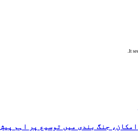
It s
مکان، جنگ بندی میں توسیع پر اہم پیش 