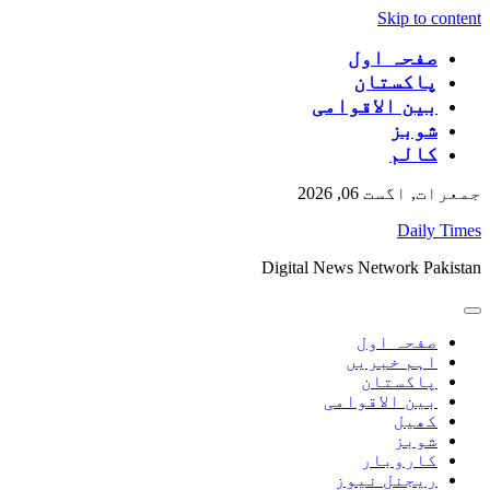
Skip to content
صفحہ اول
پاکستان
بین الاقوامی
شوبز
کالم
جمعرات, اگست 06, 2026
Daily Times
Digital News Network Pakistan
صفحہ اول
اہم خبریں
پاکستان
بین الاقوامی
کھیل
شوبز
کاروبار
ریجنل نیوز