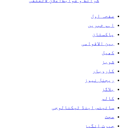
شرائط و ضوابط
اعلانِ لاتعلقی
صفحہ اول
اہم خبریں
پاکستان
بین الاقوامی
کھیل
شوبز
کاروبار
ریجنل نیوز
بلاگز
کالم
سائینس اینڈ ٹیکنالوجی
صحت
حیرت انگیز