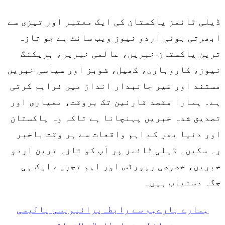
ڈیلی ٹائمز پاکستان کی ایک معتبر اور تیزی سے
ابھرتی ہوئی اردو نیوز ویب سائٹ ہے جو تازہ
ترین پاکستان خبریں، عالمی خبریں، بریکنگ
نیوز، کاروباری، کھیل، شوبز اور سیاسی خبریں
مستند اور غیر جانبدار انداز میں فراہم کرتی
ہے۔ ہمارا مقصد قارئین تک بروقت، معیاری اور
تصدیق شدہ خبریں پہنچانا ہے تاکہ وہ پاکستان
اور دنیا بھر کے اہم واقعات سے ہر وقت باخبر
رہ سکیں۔ ڈیلی ٹائمز پر آپ کو تازہ ترین اردو
خبریں، خصوصی رپورٹس اور اہم تجزیے ایک ہی
جگہ دستیاب ہیں۔
ہمارے بارے
ہم سے رابطہ
پرائیویسی پالیسی