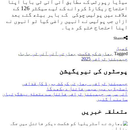
میڈیا رپورٹس کے مطابق آئی آئی ٹی بابا اپنا
احتجاج ریکارڈ کروانے کے لیے سیکٹر 126 کے
علاقے میں پولیس چوکی کے باہر بیٹھ گئے
بعد
ازاں جب پولیس نے انہیں راضی کیا تو انہوں نے
اپنا احتجاج ختم کر دیا۔
Shares
کھیل
Tagged
بھارت کو شکست
,
بھارتی آئی آئی ٹی بابا
,
چیمپئنز ٹرافی 2025
پوسٹوں کی نیویگیشن
چیمپئنز ٹرافی۔ بھارتی کرکٹ بورڈ کل قذافی
اسٹیڈیم میں سیمی فائنل دیکھے گا
آئی سی سی چیمپئنز ٹرافی فائنل سے متعلق پیشگوئیاں
سامنے آ گئیں
متعلقہ خبریں