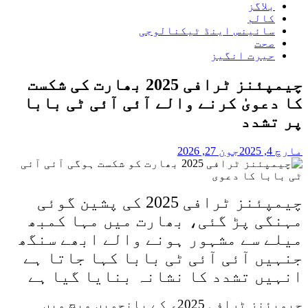
بلاگز
کالم
سائینس اینڈ ٹیکنالوجی
صحت
حیرت انگیز
چیمپئنز ٹرافی 2025 بھارت کی شکست
کا دعویٰ کرنے والے آئی آئی ٹی بابا
پر تشدد
مارچ 4, 2025
جون 27, 2026
چیمپئنز ٹرافی 2025 کی پشین گوئی
مہنگی پڑ گئی، بھارت میں مہا کمبھ
میلے سے مشہور ہونے والے ابھے سنگھ
جنہیں آئی آئی ٹی بابا کہا جاتا ہے
انہیں تشدد کا نشانہ بنایا گیا
ہے
چیمپئنز ٹرافی 2025ء کے پانچویں میچ میں