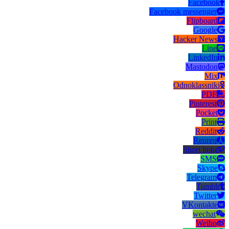
Facebook
Facebook messenger
Flipboard
Google
Hacker News
Line
LinkedIn
Mastodon
Mix
Odnoklassniki
PDF
Pinterest
Pocket
Print
Reddit
Renren
Short link
SMS
Skype
Telegram
Tumblr
Twitter
VKontakte
wechat
Weibo