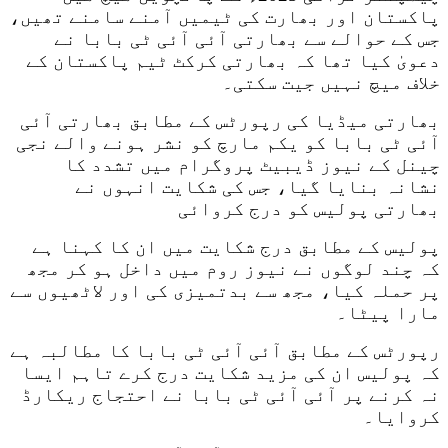
پاکستان اور بھارت کی ٹیمیں آمنے سامنے تھیں،
جس کے حوالے سے بھارتی آئی آئی ٹی بابا نے
دعویٰ کیا تھا کہ بھارتی کرکٹ ٹیم پاکستان کے
خلاف میچ نہیں جیت سکتی۔
بھارتی میڈیا کی رپورٹس کے مطابق بھارتی آئی
آئی ٹی بابا کو یکم مارچ کو نشر ہونے والے نجی
چینل کے نیوز ڈیبیٹ پروگرام میں تشدد کا
نشانہ بنایا گیا، جس کی شکایت انہوں نے
بھارتی پولیس کو درج کروائی
پولیس کے مطابق درج شکایت میں ان کا کہنا ہے
کہ چند لوگوں نے نیوز روم میں داخل ہو کر مجھ
پر حملہ کیا، مجھ سے بدتمیزی کی اور لاٹھیوں سے
مارا پیٹا۔
رپورٹس کے مطابق آئی آئی ٹی بابا کا مطالبہ ہے
کہ پولیس ان کی مزید شکایت درج کرے تاہم ایسا
نہ کرنے پر آئی آئی ٹی بابا نے احتجاج ریکارڈ
کروایا۔