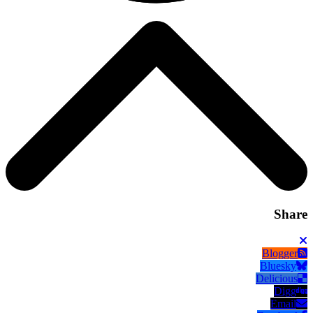
Share
Blogger
Bluesky
Delicious
Digg
Email