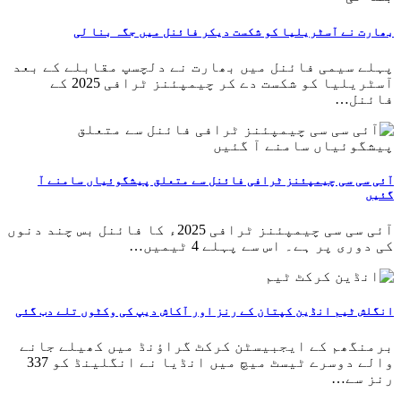
بھارت نے آسٹریلیا کو شکست دیکر فائنل میں جگہ بنا لی
پہلے سیمی فائنل میں بھارت نے دلچسپ مقابلے کے بعد
آسٹریلیا کو شکست دے کر چیمپئنز ٹرافی 2025 کے
فائنل…
آئی سی سی چیمپئنز ٹرافی فائنل سے متعلق پیشگوئیاں سامنے آ
گئیں
آئی سی سی چیمپئنز ٹرافی 2025ء کا فائنل بس چند دنوں
کی دوری پر ہے۔ اس سے پہلے 4 ٹیمیں…
انگلش ٹیم انڈین کپتان کے رنز اور آکاش دیپ کی وکٹوں تلے دب گئی
برمنگھم کے ایجبیسٹن کرکٹ گراؤنڈ میں کھیلے جانے
والے دوسرے ٹیسٹ میچ میں انڈیا نے انگلینڈ کو 337
رنز سے…