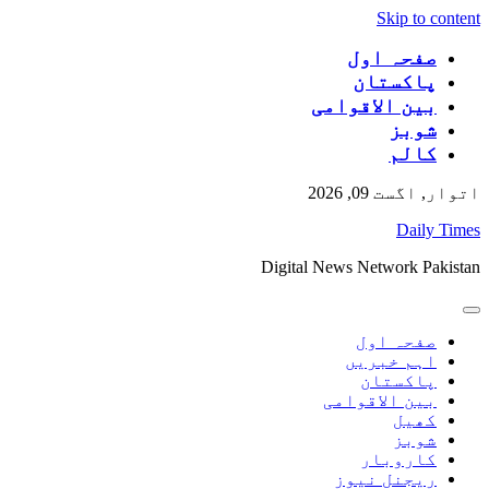
Skip to content
صفحہ اول
پاکستان
بین الاقوامی
شوبز
کالم
اتوار, اگست 09, 2026
Daily Times
Digital News Network Pakistan
صفحہ اول
اہم خبریں
پاکستان
بین الاقوامی
کھیل
شوبز
کاروبار
ریجنل نیوز