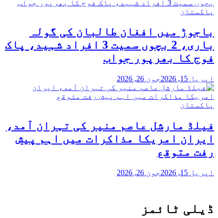
پاکستان
باجوڑ میں افغان طالبان کی گولہ
باری، 2 بچوں سمیت 3 افراد شہید، پاک
فوج کا بھرپور جواب
اپریل 15, 2026
جون 26, 2026
پاکستان
فیلڈ مارشل عاصم منیر کی تہران آمد،
ایران امریکا مذاکرات میں اہم پیش
رفت متوقع
اپریل 15, 2026
جون 26, 2026
ڈیلی ٹائمز